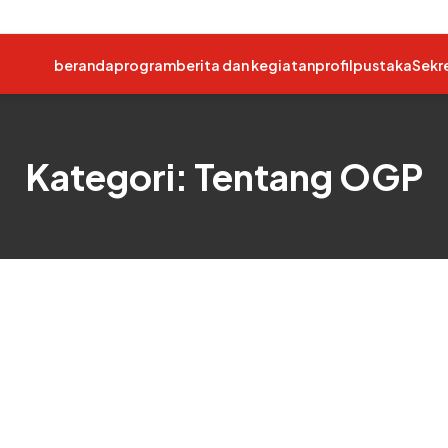
beranda
program
berita dan kegiatan
profil
pustaka
Sekr
Kategori: Tentang OGP