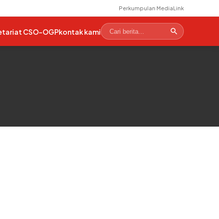
Perkumpulan MediaLink
etariat CSO-OGP
kontak kami