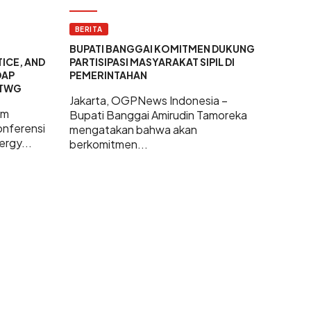
BERITA
BUPATI BANGGAI KOMITMEN DUKUNG
ICE, AND
PARTISIPASI MASYARAKAT SIPIL DI
DAP
PEMERINTAHAN
ETWG
Jakarta, OGPNews Indonesia –
am
Bupati Banggai Amirudin Tamoreka
nferensi
mengatakan bahwa akan
rgy...
berkomitmen...