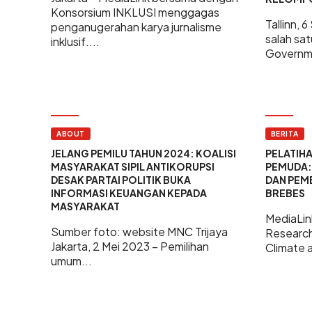
Konsorsium INKLUSI menggagas
Tallinn,
penganugerahan karya jurnalisme
salah sa
inklusif....
Governme
ABOUT
BERITA
JELANG PEMILU TAHUN 2024: KOALISI
PELATIH
MASYARAKAT SIPIL ANTIKORUPSI
PEMUDA:
DESAK PARTAI POLITIK BUKA
DAN PEM
INFORMASI KEUANGAN KEPADA
BREBES
MASYARAKAT
MediaLin
Sumber foto: website MNC Trijaya
Research
Jakarta, 2 Mei 2023 – Pemilihan
Climate a
umum...