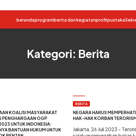
beranda
program
berita dan kegiatan
profil
pustaka
Sekr
Kategori: Berita
BERITA
AAN KOALISI MASYARAKAT
NEGARA HARUS MEMPERHAT
TAS PENGHARGAAN OGP
HAK-HAK KORBAN TERORIS
2023 UNTUK INDONESIA:
Jakarta, 26 Juli 2023 – Teror
NYA BANTUAN HUKUM UNTUK
selalu meninggalkan bekas l
K RENTAN