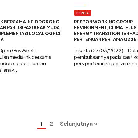
BERITA
NK BERSAMA INFID DORONG
RESPON WORKING GROUP
N PARTISIPASI ANAK MUDA
ENVIRONMENT, CLIMATE JUST
MPLEMENTASI LOCAL OGP DI
ENERGY TRANSITION TERHA
IA
PERTEMUAN PERTAMA G20 
 Open GovWeek –
Jakarta (27/03/2022) – Dal
lan medialink bersama
pembukaannya pada saat ko
endorong penguatan
pers pertemuan pertama Ene
i anak...
1
2
Selanjutnya »
Posts
pagination