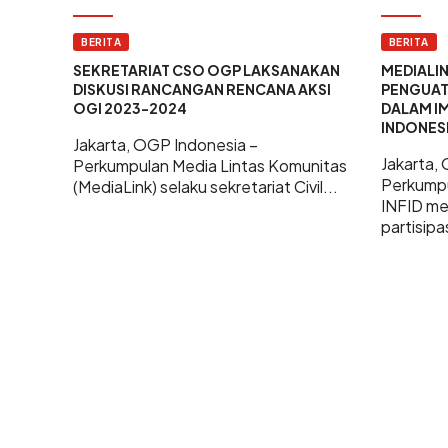
BERITA
BERITA
SEKRETARIAT CSO OGP LAKSANAKAN
MEDIALI
DISKUSI RANCANGAN RENCANA AKSI
PENGUATA
OGI 2023-2024
DALAM I
INDONES
Jakarta, OGP Indonesia –
Jakarta,
Perkumpulan Media Lintas Komunitas
Perkumpu
(MediaLink) selaku sekretariat Civil...
INFID m
partisipas