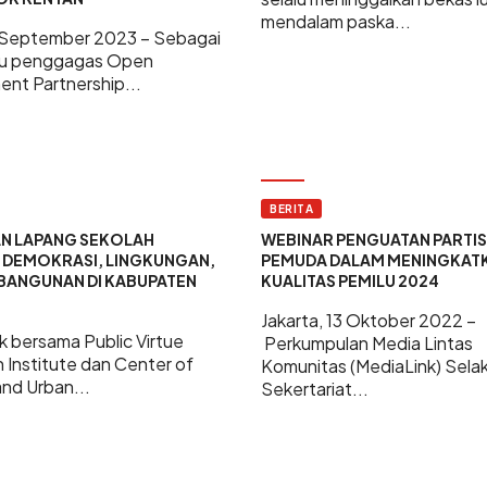
mendalam paska...
 6 September 2023 – Sebagai
tu penggagas Open
nt Partnership...
BERITA
AN LAPANG SEKOLAH
WEBINAR PENGUATAN PARTIS
 DEMOKRASI, LINGKUNGAN,
PEMUDA DALAM MENINGKAT
BANGUNAN DI KABUPATEN
KUALITAS PEMILU 2024
Jakarta, 13 Oktober 2022 –
k bersama Public Virtue
Perkumpulan Media Lintas
 Institute dan Center of
Komunitas (MediaLink) Sela
nd Urban...
Sekertariat...