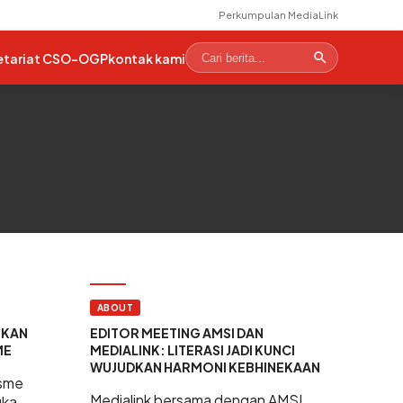
Perkumpulan MediaLink
etariat CSO-OGP
kontak kami
ABOUT
IKAN
EDITOR MEETING AMSI DAN
ME
MEDIALINK: LITERASI JADI KUNCI
WUJUDKAN HARMONI KEBHINEKAAN
isme
Medialink bersama dengan AMSI
uka