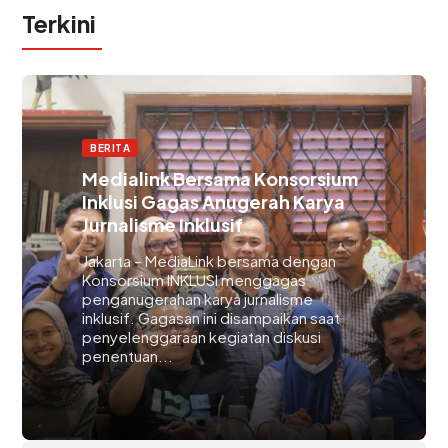
Terkini
BERITA
Medialink Bersama Konsorsium
Inklusi Gagas Anugerah Karya
Jurnalisme Inklusif
Jakarta – MediaLink bersama dengan
Konsorsium INKLUSI menggagas
penganugerahan karya jurnalisme
inklusif. Gagasan ini disampaikan saat
penyelenggaraan kegiatan diskusi
penentuan...