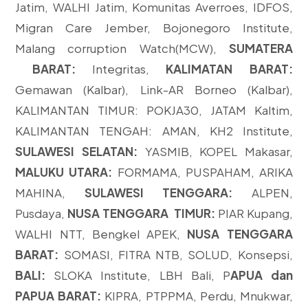
Jatim, WALHI Jatim, Komunitas Averroes, IDFOS,
Migran Care Jember, Bojonegoro Institute,
Malang corruption Watch(MCW),
SUMATERA
BARAT:
Integritas,
KALIMATAN BARAT:
Gemawan (Kalbar), Link-AR Borneo (Kalbar),
KALIMANTAN TIMUR: POKJA30, JATAM Kaltim,
KALIMANTAN TENGAH: AMAN, KH2 Institute,
SULAWESI SELATAN:
YASMIB, KOPEL Makasar,
MALUKU UTARA:
FORMAMA, PUSPAHAM, ARIKA
MAHINA,
SULAWESI TENGGARA:
ALPEN,
Pusdaya,
NUSA TENGGARA TIMUR:
PIAR Kupang,
WALHI NTT, Bengkel APEK,
NUSA TENGGARA
BARAT:
SOMASI, FITRA NTB, SOLUD, Konsepsi,
BALI:
SLOKA Institute, LBH Bali, P
APUA dan
PAPUA BARAT:
KIPRA, PTPPMA, Perdu, Mnukwar,